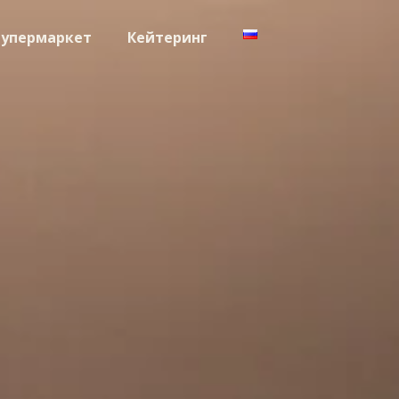
упермаркет
Кейтеринг