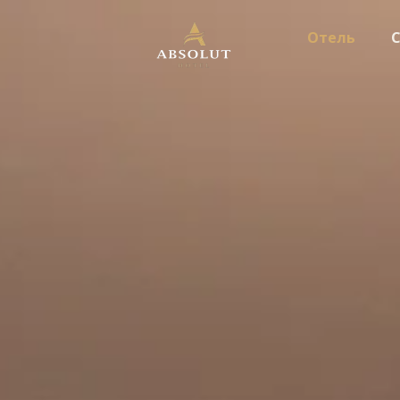
Отель
С